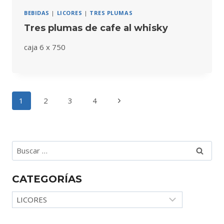
BEBIDAS
|
LICORES
|
TRES PLUMAS
Tres plumas de cafe al whisky
caja 6 x 750
Navegación
Siguiente
1
2
3
4
de
página
página
Buscar:
CATEGORÍAS
Categorías