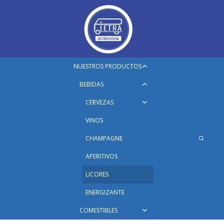
Saltar
al
contenido
Ampliar
NUESTROS PRODUCTOS
el
Ampliar
BEBIDAS
menú
el
hijo
Ampliar
CERVEZAS
menú
el
hijo
VINOS
menú
hijo
CHAMPAGNE
APERITIVOS
LICORES
ENERGIZANTE
Ampliar
COMESTIBLES
el