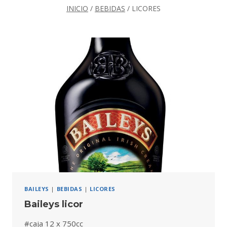
menú
INICIO
/
BEBIDAS
/
LICORES
hijo
BAILEYS
|
BEBIDAS
|
LICORES
Baileys licor
#caja 12 x 750cc