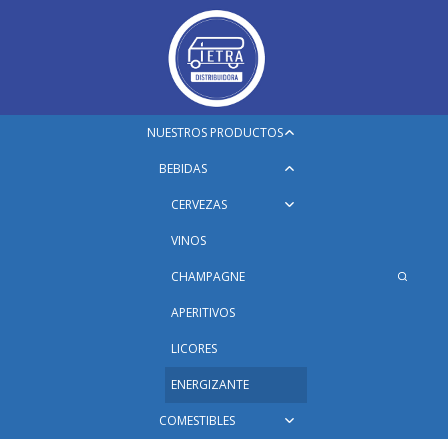
Saltar
al
contenido
Ampliar
NUESTROS PRODUCTOS
el
Ampliar
BEBIDAS
menú
el
hijo
Ampliar
CERVEZAS
menú
el
hijo
VINOS
menú
hijo
CHAMPAGNE
APERITIVOS
LICORES
ENERGIZANTE
Ampliar
COMESTIBLES
el