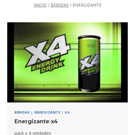
menú
INICIO
/
BEBIDAS
/
ENERGIZANTE
hijo
BEBIDAS
|
ENERGIZANTE
|
X4
Energizante x4
pack x 4 unidades