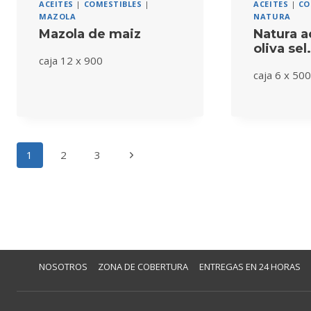
ACEITES
|
COMESTIBLES
|
ACEITES
|
CO
MAZOLA
NATURA
Mazola de maiz
Natura a
oliva sel
caja 12 x 900
caja 6 x 500
Navegación
Siguiente
1
2
3
de
página
página
NOSOTROS
ZONA DE COBERTURA
ENTREGAS EN 24 HORAS