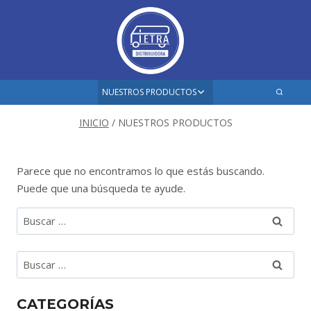
Saltar
al
contenido
Ampliar
NUESTROS PRODUCTOS
el
menú
INICIO
/
NUESTROS PRODUCTOS
hijo
Parece que no encontramos lo que estás buscando.
Puede que una búsqueda te ayude.
Buscar:
Buscar:
CATEGORÍAS