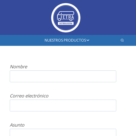
Saltar
al
contenido
Ampliar
NUESTROS PRODUCTOS
el
menú
hijo
Nombre
Correo electrónico
Asunto