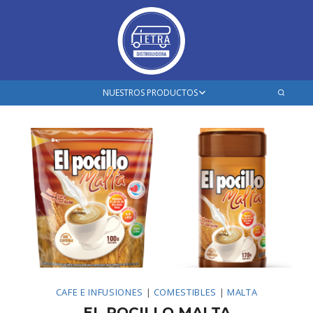
Saltar
al
contenido
Ampliar
NUESTROS PRODUCTOS
el
menú
hijo
CAFE E INFUSIONES
|
COMESTIBLES
|
MALTA
EL POCILLO MALTA