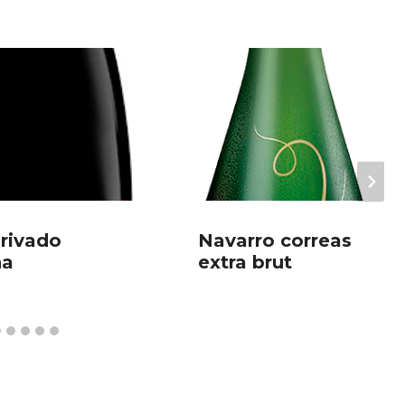
privado
Navarro correas
ña
extra brut