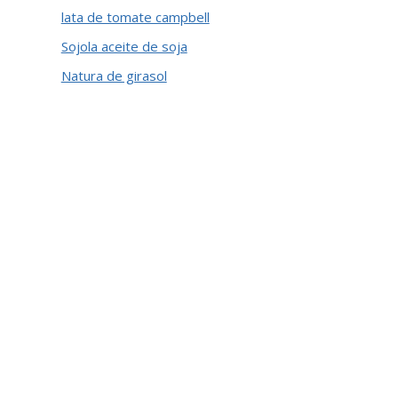
lata de tomate campbell
Sojola aceite de soja
Natura de girasol
Johnnie walker
Rinde d
blue label