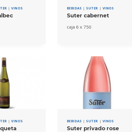
TER
|
VINOS
BEBIDAS
|
SUTER
|
VINOS
albec
Suter cabernet
0
caja 6 x 750
TER
|
VINOS
BEBIDAS
|
SUTER
|
VINOS
iqueta
Suter privado rose