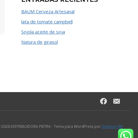
BAUM Cerveza Artesanal
lata de tomate campbell
Sojola aceite de soja
Natura de girasol
 2026 DISTRIBUIDORA PIETRA - Tema para WordPress por
Kadence WP