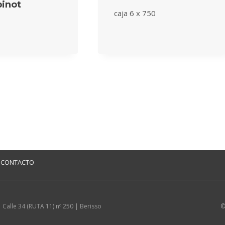
pinot
caja 6 x 750
0
CONTACTO
Calle 34 (RUTA 11) nº 250 | Berisso
©