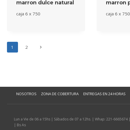
marron dulce natural
marron 
caja 6 x 750
caja 6 x 75
Navegación
Siguiente
1
2
de
página
página
NOSOTROS
ZONA DE COBERTURA
ENTREGAS EN 24 HORAS
Lun a Vie de 06 a 15hs | Sábados de 07 a 12hs. | Whap: 221-6665674 | 
| Bs As