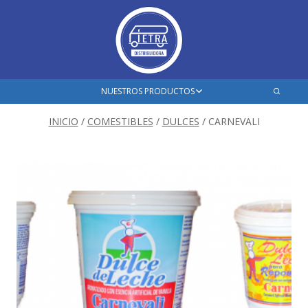
Saltar
al
contenido
Ampliar
NUESTROS PRODUCTOS
el
menú
INICIO
/
COMESTIBLES
/
DULCES
/
CARNEVALI
hijo