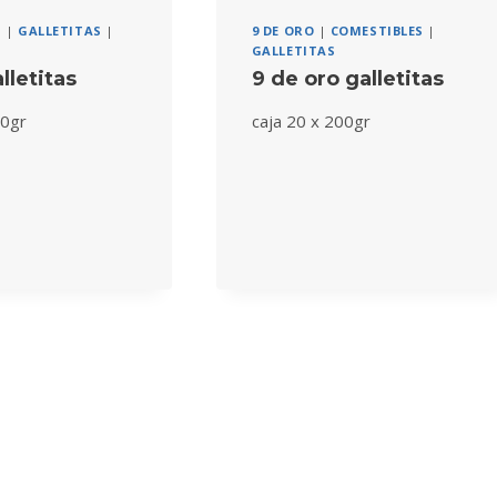
S
|
GALLETITAS
|
9 DE ORO
|
COMESTIBLES
|
GALLETITAS
lletitas
9 de oro galletitas
00gr
caja 20 x 200gr