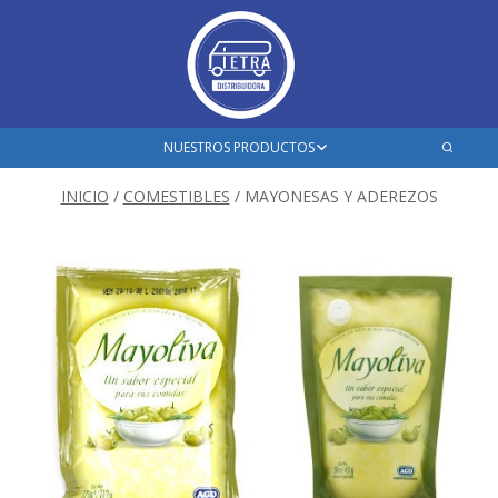
Saltar
al
contenido
Ampliar
NUESTROS PRODUCTOS
el
menú
INICIO
/
COMESTIBLES
/
MAYONESAS Y ADEREZOS
hijo