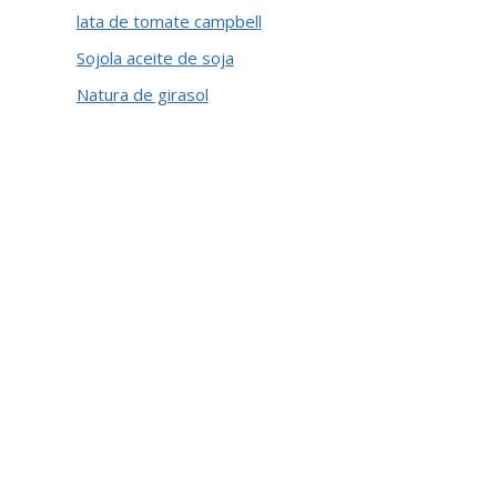
lata de tomate campbell
Sojola aceite de soja
Natura de girasol
Norton syrah
Norton