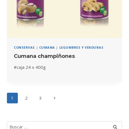
CONSERVAS
|
CUMANA
|
LEGUMBRES Y VERDURAS
Cumana champiñones
#caja 24 x 400g
Navegación
Siguiente
1
2
3
de
página
página
Buscar: