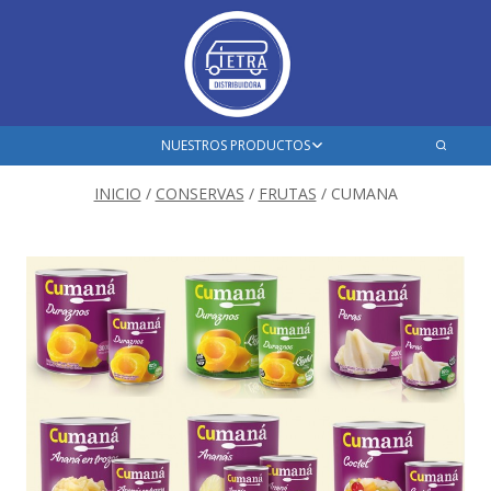
Saltar
al
contenido
Ampliar
NUESTROS PRODUCTOS
el
menú
INICIO
/
CONSERVAS
/
FRUTAS
/
CUMANA
hijo