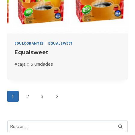
EDULCORANTES
|
EQUALSWEET
Equalsweet
#caja x 6 unidades
Navegación
Siguiente
1
2
3
de
página
página
Buscar: